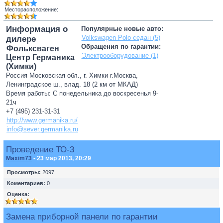
Месторасположение:
Информация о
Популярные новые авто:
Volkswagen Polo седан (5)
дилере
Обращения по гарантии:
Фольксваген
Электрооборудование (1)
Центр Германика
(Химки)
Россия Московская обл., г. Химки г.Москва,
Ленинградское ш., влад. 18 (2 км от МКАД)
Время работы: С понедельника до воскресенья 9-
21ч
+7 (495) 231-31-31
http://www.germanika.ru/
info@sever.germanika.ru
Проведение ТО-3
Maxim73
• 23 мар 2013, 20:29
Просмотры:
2097
Коментариев:
0
Оценка:
Замена приборной панели по гарантии