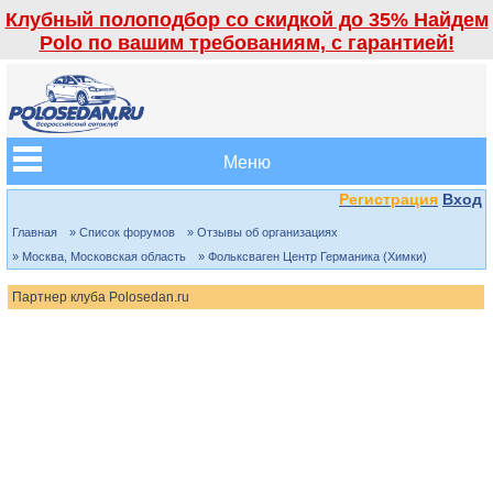
Клубный полоподбор со скидкой до 35% Найдем
Polo по вашим требованиям, с гарантией!
Меню
Регистрация
Вход
Главная
» Список форумов
» Отзывы об организациях
» Москва, Московская область
» Фольксваген Центр Германика (Химки)
Партнер клуба Polosedan.ru