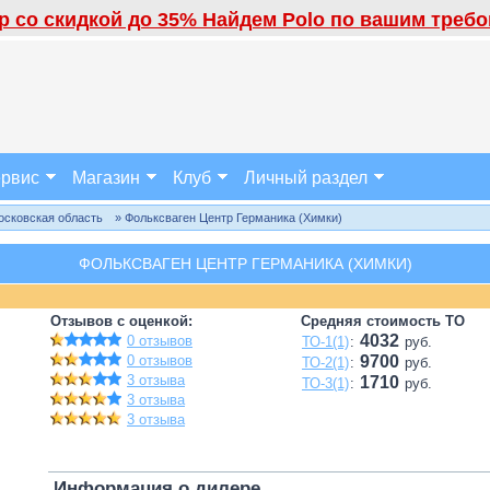
 со скидкой до 35% Найдем Polo по вашим требов
рвис
Магазин
Клуб
Личный раздел
осковская область
» Фольксваген Центр Германика (Химки)
ФОЛЬКСВАГЕН ЦЕНТР ГЕРМАНИКА (ХИМКИ)
Отзывов с оценкой:
Средняя стоимость ТО
4032
0 отзывов
ТО-1(1)
:
руб.
0 отзывов
9700
ТО-2(1)
:
руб.
3 отзыва
1710
ТО-3(1)
:
руб.
3 отзыва
3 отзыва
Информация о дилере