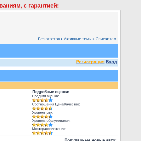
аниям, с гарантией!
Без ответов •
Активные темы •
Список тем
Регистрация
Вход
Подробные оценки:
Средняя оценка:
Соотношения Цена/Качество:
Уровень цен:
Уровень обслуживания:
Месторасположение:
Популярные новые авто: