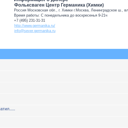
Фольксваген Центр Германика (Химки)
Россия Московская обл., г. Химки г.Москва, Ленинградское ш., в
Время работы: С понедельника до воскресенья 9-21ч
+7 (495) 231-31-31
http://www.germanika.ru/
info@sever.germanika.ru
атил.....