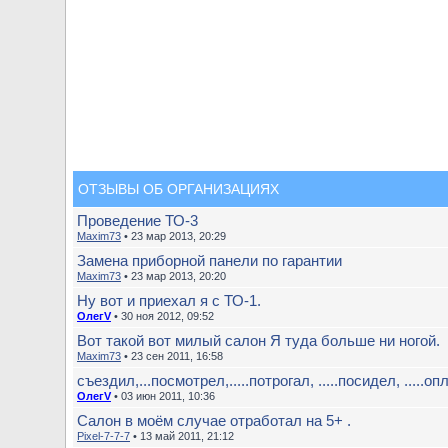
ОТЗЫВЫ ОБ ОРГАНИЗАЦИЯХ
Проведение ТО-3
Maxim73
• 23 мар 2013, 20:29
Замена приборной панели по гарантии
Maxim73
• 23 мар 2013, 20:20
Ну вот и приехал я с ТО-1.
ОлегV
• 30 ноя 2012, 09:52
Вот такой вот милый салон Я туда больше ни ногой.
Maxim73
• 23 сен 2011, 16:58
съездил,...посмотрел,.....потрогал, .....посидел, .....опл
ОлегV
• 03 июн 2011, 10:36
Салон в моём случае отработал на 5+ .
Pixel-7-7-7
• 13 май 2011, 21:12