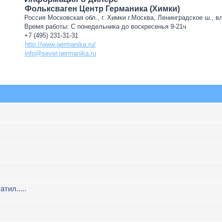
Фольксваген Центр Германика (Химки)
Россия Московская обл., г. Химки г.Москва, Ленинградское ш., в
Время работы: С понедельника до воскресенья 9-21ч
+7 (495) 231-31-31
http://www.germanika.ru/
info@sever.germanika.ru
атил.....