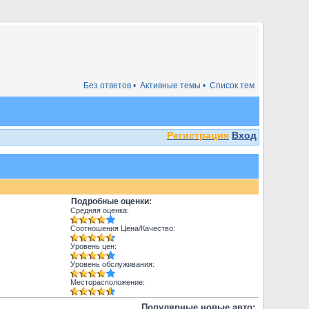
Без ответов •
Активные темы •
Список тем
Регистрация
Вход
Подробные оценки:
Средняя оценка:
Соотношения Цена/Качество:
Уровень цен:
Уровень обслуживания:
Месторасположение:
Популярные новые авто: