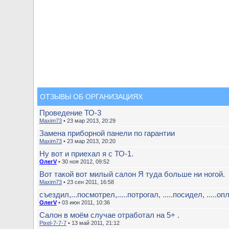
ОТЗЫВЫ ОБ ОРГАНИЗАЦИЯХ
Проведение ТО-3
Maxim73
• 23 мар 2013, 20:29
Замена приборной панели по гарантии
Maxim73
• 23 мар 2013, 20:20
Ну вот и приехал я с ТО-1.
ОлегV
• 30 ноя 2012, 09:52
Вот такой вот милый салон Я туда больше ни ногой.
Maxim73
• 23 сен 2011, 16:58
съездил,...посмотрел,.....потрогал, .....посидел, .....опл
ОлегV
• 03 июн 2011, 10:36
Салон в моём случае отработал на 5+ .
Pixel-7-7-7
• 13 май 2011, 21:12