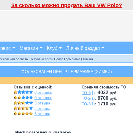
За сколько можно продать Ваш VW Polo?
рвис
Магазин
Клуб
Личный раздел
осковская область
» Фольксваген Центр Германика (Химки)
ФОЛЬКСВАГЕН ЦЕНТР ГЕРМАНИКА (ХИМКИ)
Отзывов с оценкой:
Средняя стоимость ТО
4032
0 отзывов
ТО-1(1)
:
руб.
0 отзывов
9700
ТО-2(1)
:
руб.
3 отзыва
1710
ТО-3(1)
:
руб.
3 отзыва
3 отзыва
Информация о дилере