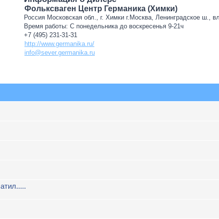
Фольксваген Центр Германика (Химки)
Россия Московская обл., г. Химки г.Москва, Ленинградское ш., в
Время работы: С понедельника до воскресенья 9-21ч
+7 (495) 231-31-31
http://www.germanika.ru/
info@sever.germanika.ru
атил.....