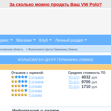
За сколько можно продать Ваш VW Polo?
рвис
Магазин
Клуб
Личный раздел
осковская область
» Фольксваген Центр Германика (Химки)
ФОЛЬКСВАГЕН ЦЕНТР ГЕРМАНИКА (ХИМКИ)
Отзывов с оценкой:
Средняя стоимость ТО
4032
0 отзывов
ТО-1(1)
:
руб.
0 отзывов
9700
ТО-2(1)
:
руб.
3 отзыва
1710
ТО-3(1)
:
руб.
3 отзыва
3 отзыва
Информация о дилере