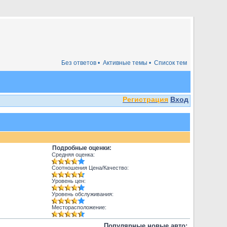
Без ответов •
Активные темы •
Список тем
Регистрация
Вход
Подробные оценки:
Средняя оценка:
Соотношения Цена/Качество:
Уровень цен:
Уровень обслуживания:
Месторасположение:
Популярные новые авто: