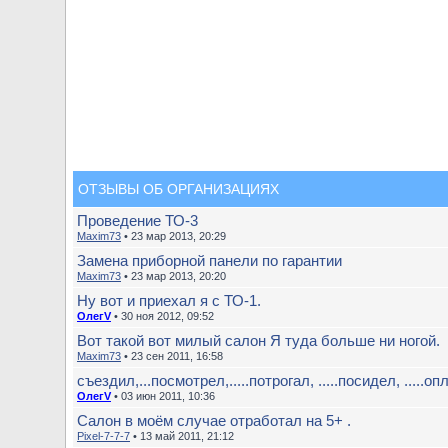
ОТЗЫВЫ ОБ ОРГАНИЗАЦИЯХ
Проведение ТО-3
Maxim73
• 23 мар 2013, 20:29
Замена приборной панели по гарантии
Maxim73
• 23 мар 2013, 20:20
Ну вот и приехал я с ТО-1.
ОлегV
• 30 ноя 2012, 09:52
Вот такой вот милый салон Я туда больше ни ногой.
Maxim73
• 23 сен 2011, 16:58
съездил,...посмотрел,.....потрогал, .....посидел, .....опл
ОлегV
• 03 июн 2011, 10:36
Салон в моём случае отработал на 5+ .
Pixel-7-7-7
• 13 май 2011, 21:12