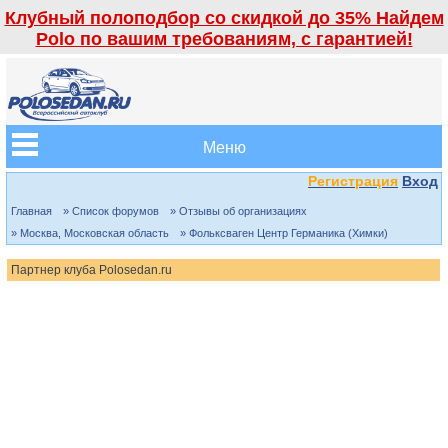
Клубный полоподбор со скидкой до 35% Найдем
Polo по вашим требованиям, с гарантией!
Меню
Регистрация
Вход
Главная
» Список форумов
» Отзывы об организациях
» Москва, Московская область
» Фольксваген Центр Германика (Химки)
Партнер клуба Polosedan.ru