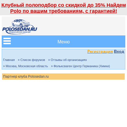
Клубный полоподбор со скидкой до 35% Найдем
Polo по вашим требованиям, с гарантией!
Меню
Регистрация
Вход
Главная
» Список форумов
» Отзывы об организациях
» Москва, Московская область
» Фольксваген Центр Германика (Химки)
Партнер клуба Polosedan.ru