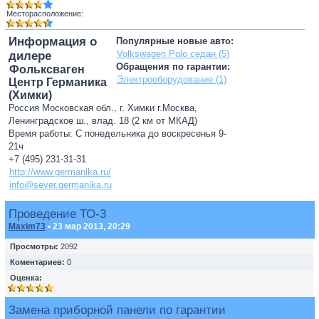
Месторасположение:
Информация о
Популярные новые авто:
Volkswagen Polo седан (5)
дилере
Обращения по гарантии:
Фольксваген
Электрооборудование (1)
Центр Германика
(Химки)
Россия Московская обл., г. Химки г.Москва,
Ленинградское ш., влад. 18 (2 км от МКАД)
Время работы: С понедельника до воскресенья 9-
21ч
+7 (495) 231-31-31
http://www.germanika.ru/
info@sever.germanika.ru
Проведение ТО-3
Maxim73
• 23 мар 2013, 20:29
Просмотры:
2092
Коментариев:
0
Оценка:
Замена приборной панели по гарантии