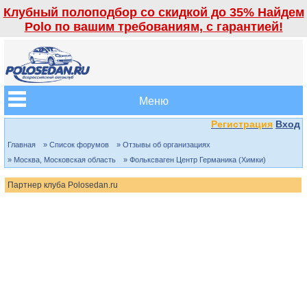
Клубный полоподбор со скидкой до 35% Найдем
Polo по вашим требованиям, с гарантией!
Меню
Регистрация
Вход
Главная
» Список форумов
» Отзывы об организациях
» Москва, Московская область
» Фольксваген Центр Германика (Химки)
Партнер клуба Polosedan.ru