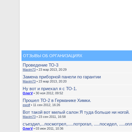
ОТЗЫВЫ ОБ ОРГАНИЗАЦИЯХ
Проведение ТО-3
Maxim73
• 23 мар 2013, 20:29
Замена приборной панели по гарантии
Maxim73
• 23 мар 2013, 20:20
Ну вот и приехал я с ТО-1.
ОлегV
• 30 ноя 2012, 09:52
Прошел ТО-2 в Германике Химки.
ewolf
• 11 сен 2012, 16:26
Вот такой вот милый салон Я туда больше ни ногой.
Maxim73
• 23 сен 2011, 16:58
съездил,...посмотрел,.....потрогал, .....посидел, .....опл
ОлегV
• 03 июн 2011, 10:36