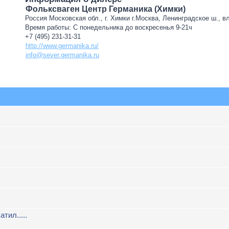
Фольксваген Центр Германика (Химки)
Россия Московская обл., г. Химки г.Москва, Ленинградское ш., в
Время работы: С понедельника до воскресенья 9-21ч
+7 (495) 231-31-31
http://www.germanika.ru/
info@sever.germanika.ru
атил.....