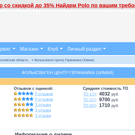
 со скидкой до 35% Найдем Polo по вашим требов
рвис
Магазин
Клуб
Личный раздел
осковская область
» Фольксваген Центр Германика (Химки)
ФОЛЬКСВАГЕН ЦЕНТР ГЕРМАНИКА (ХИМКИ)
Отзывов с оценкой:
Средняя стоимость ТО
4032
0 отзывов
ТО-1(1)
:
руб.
0 отзывов
9700
ТО-2(1)
:
руб.
3 отзыва
1710
ТО-3(1)
:
руб.
3 отзыва
3 отзыва
Информация о дилере