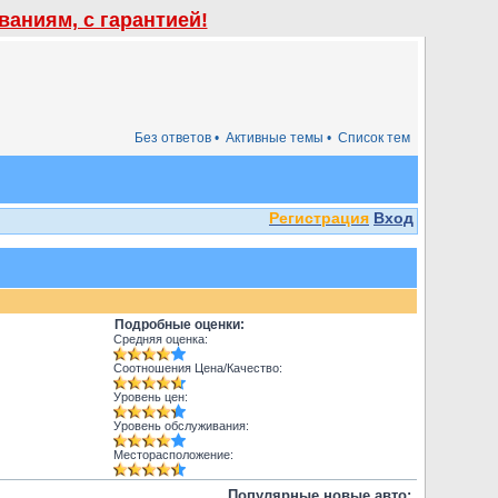
аниям, с гарантией!
Без ответов •
Активные темы •
Список тем
Регистрация
Вход
Подробные оценки:
Средняя оценка:
Соотношения Цена/Качество:
Уровень цен:
Уровень обслуживания:
Месторасположение:
Популярные новые авто: