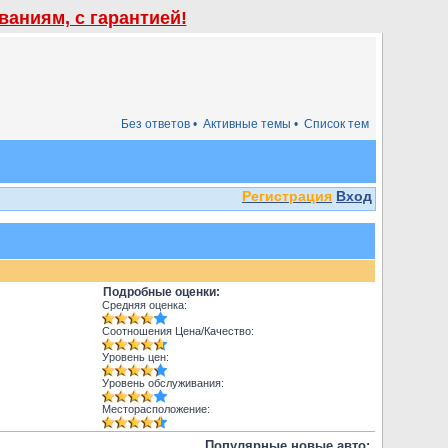
аниям, с гарантией!
Без ответов •
Активные темы •
Список тем
Регистрация
Вход
Подробные оценки:
Средняя оценка:
Соотношения Цена/Качество:
Уровень цен:
Уровень обслуживания:
Месторасположение:
Популярные новые авто: