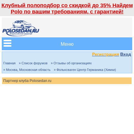
Клубный полоподбор со скидкой до 35% Найдем
Polo по вашим требованиям, с гарантией!
Меню
Регистрация
Вход
Главная
» Список форумов
» Отзывы об организациях
» Москва, Московская область
» Фольксваген Центр Германика (Химки)
Партнер клуба Polosedan.ru