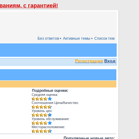
аниям, с гарантией!
Без ответов •
Активные темы •
Список тем
Регистрация
Вход
Подробные оценки:
Средняя оценка:
Соотношения Цена/Качество:
Уровень цен:
Уровень обслуживания:
Месторасположение:
Популярные новые авто: