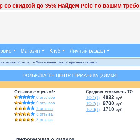
 со скидкой до 35% Найдем Polo по вашим требов
рвис
Магазин
Клуб
Личный раздел
осковская область
» Фольксваген Центр Германика (Химки)
ФОЛЬКСВАГЕН ЦЕНТР ГЕРМАНИКА (ХИМКИ)
Отзывов с оценкой:
Средняя стоимость ТО
4032
0 отзывов
ТО-1(1)
:
руб.
0 отзывов
9700
ТО-2(1)
:
руб.
3 отзыва
1710
ТО-3(1)
:
руб.
3 отзыва
3 отзыва
Информация о дилере