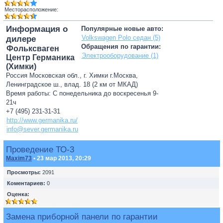
Месторасположение:
Информация о
Популярные новые авто:
Volkswagen Polo седан (5)
дилере
Обращения по гарантии:
Фольксваген
Электрооборудование (1)
Центр Германика
(Химки)
Россия Московская обл., г. Химки г.Москва,
Ленинградское ш., влад. 18 (2 км от МКАД)
Время работы: С понедельника до воскресенья 9-
21ч
+7 (495) 231-31-31
http://www.germanika.ru/
info@sever.germanika.ru
Проведение ТО-3
Maxim73
• 23 мар 2013, 20:29
Просмотры:
2091
Коментариев:
0
Оценка:
Замена приборной панели по гарантии