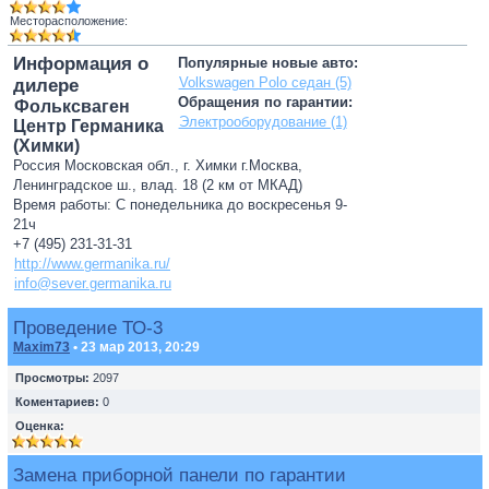
Месторасположение:
Информация о
Популярные новые авто:
Volkswagen Polo седан (5)
дилере
Обращения по гарантии:
Фольксваген
Электрооборудование (1)
Центр Германика
(Химки)
Россия Московская обл., г. Химки г.Москва,
Ленинградское ш., влад. 18 (2 км от МКАД)
Время работы: С понедельника до воскресенья 9-
21ч
+7 (495) 231-31-31
http://www.germanika.ru/
info@sever.germanika.ru
Проведение ТО-3
Maxim73
• 23 мар 2013, 20:29
Просмотры:
2097
Коментариев:
0
Оценка:
Замена приборной панели по гарантии