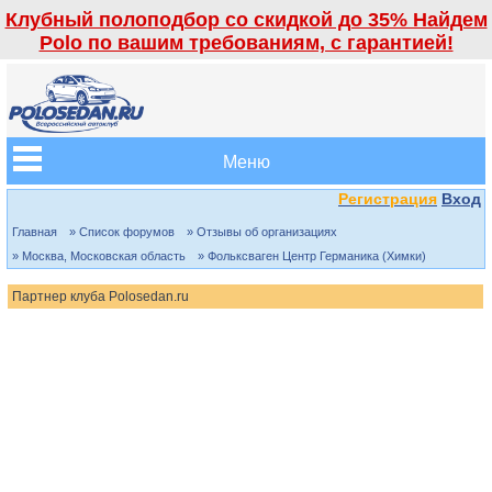
Клубный полоподбор со скидкой до 35% Найдем
Polo по вашим требованиям, с гарантией!
Меню
Регистрация
Вход
Главная
» Список форумов
» Отзывы об организациях
» Москва, Московская область
» Фольксваген Центр Германика (Химки)
Партнер клуба Polosedan.ru