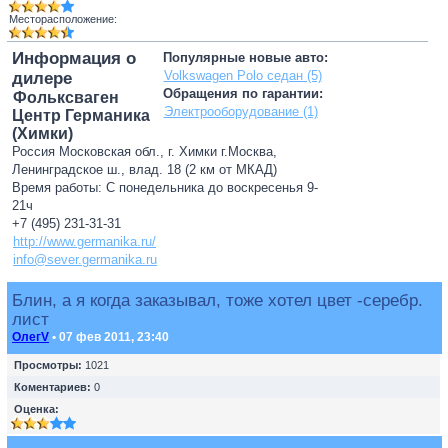
Месторасположение:
Информация о
Популярные новые авто:
Volkswagen Polo седан (5)
дилере
Обращения по гарантии:
Фольксваген
Электрооборудование (1)
Центр Германика
(Химки)
Россия Московская обл., г. Химки г.Москва,
Ленинградское ш., влад. 18 (2 км от МКАД)
Время работы: С понедельника до воскресенья 9-
21ч
+7 (495) 231-31-31
http://www.germanika.ru/
info@sever.germanika.ru
Блин, а я когда заказывал, тоже хотел цвет -серебр.
лист
ОлегV
• 07 фев 2011, 23:40
Просмотры:
1021
Коментариев:
0
Оценка: