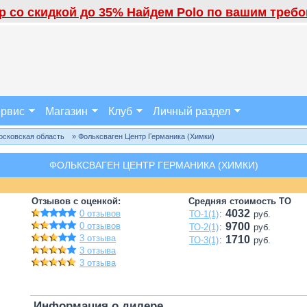
 со скидкой до 35% Найдем Polo по вашим требов
рвис
Магазин
Клуб
Личный раздел
осковская область
» Фольксваген Центр Германика (Химки)
ФОЛЬКСВАГЕН ЦЕНТР ГЕРМАНИКА (ХИМКИ)
Отзывов с оценкой:
Средняя стоимость ТО
4032
0 отзывов
ТО-1(1)
:
руб.
0 отзывов
9700
ТО-2(1)
:
руб.
3 отзыва
1710
ТО-3(1)
:
руб.
3 отзыва
3 отзыва
Информация о дилере