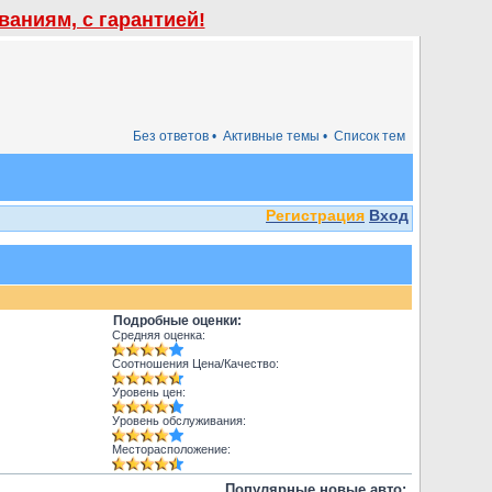
аниям, с гарантией!
Без ответов •
Активные темы •
Список тем
Регистрация
Вход
Подробные оценки:
Средняя оценка:
Соотношения Цена/Качество:
Уровень цен:
Уровень обслуживания:
Месторасположение:
Популярные новые авто: