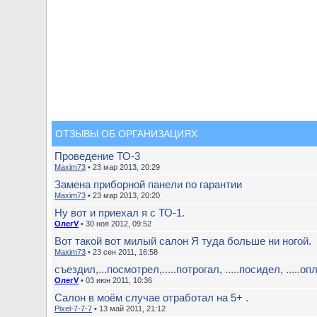
ОТЗЫВЫ ОБ ОРГАНИЗАЦИЯХ
Проведение ТО-3
Maxim73
• 23 мар 2013, 20:29
Замена приборной панели по гарантии
Maxim73
• 23 мар 2013, 20:20
Ну вот и приехал я с ТО-1.
ОлегV
• 30 ноя 2012, 09:52
Вот такой вот милый салон Я туда больше ни ногой.
Maxim73
• 23 сен 2011, 16:58
съездил,...посмотрел,.....потрогал, .....посидел, .....опл
ОлегV
• 03 июн 2011, 10:36
Салон в моём случае отработал на 5+ .
Pixel-7-7-7
• 13 май 2011, 21:12