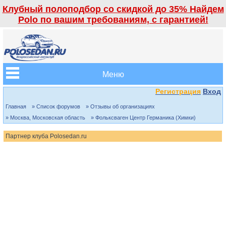
Клубный полоподбор со скидкой до 35% Найдем
Polo по вашим требованиям, с гарантией!
Меню
Регистрация
Вход
Главная
» Список форумов
» Отзывы об организациях
» Москва, Московская область
» Фольксваген Центр Германика (Химки)
Партнер клуба Polosedan.ru