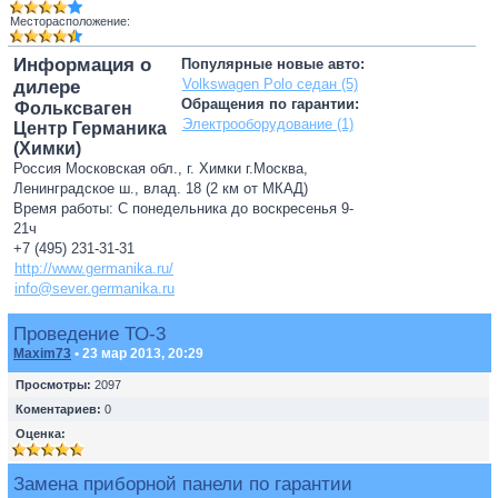
Месторасположение:
Информация о
Популярные новые авто:
Volkswagen Polo седан (5)
дилере
Обращения по гарантии:
Фольксваген
Электрооборудование (1)
Центр Германика
(Химки)
Россия Московская обл., г. Химки г.Москва,
Ленинградское ш., влад. 18 (2 км от МКАД)
Время работы: С понедельника до воскресенья 9-
21ч
+7 (495) 231-31-31
http://www.germanika.ru/
info@sever.germanika.ru
Проведение ТО-3
Maxim73
• 23 мар 2013, 20:29
Просмотры:
2097
Коментариев:
0
Оценка:
Замена приборной панели по гарантии