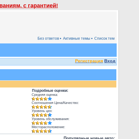
аниям, с гарантией!
Без ответов •
Активные темы •
Список тем
Регистрация
Вход
Подробные оценки:
Средняя оценка:
Соотношения Цена/Качество:
Уровень цен:
Уровень обслуживания:
Месторасположение:
Популярные новые авто: