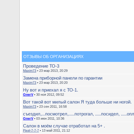
ОТЗЫВЫ ОБ ОРГАНИЗАЦИЯХ
Проведение ТО-3
Maxim73
• 23 мар 2013, 20:29
Замена приборной панели по гарантии
Maxim73
• 23 мар 2013, 20:20
Ну вот и приехал я с ТО-1.
ОлегV
• 30 ноя 2012, 09:52
Вот такой вот милый салон Я туда больше ни ногой.
Maxim73
• 23 сен 2011, 16:58
съездил,...посмотрел,.....потрогал, .....посидел, .....опл
ОлегV
• 03 июн 2011, 10:36
Салон в моём случае отработал на 5+ .
Pixel-7-7-7
• 13 май 2011, 21:12