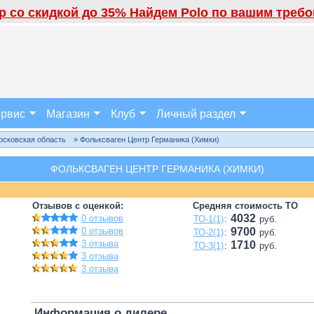
 со скидкой до 35% Найдем Polo по вашим требов
рвис
Магазин
Клуб
Личный раздел
осковская область
» Фольксваген Центр Германика (Химки)
ФОЛЬКСВАГЕН ЦЕНТР ГЕРМАНИКА (ХИМКИ)
Отзывов с оценкой:
Средняя стоимость ТО
4032
0 отзывов
ТО-1(1)
:
руб.
0 отзывов
9700
ТО-2(1)
:
руб.
3 отзыва
1710
ТО-3(1)
:
руб.
3 отзыва
3 отзыва
Информация о дилере