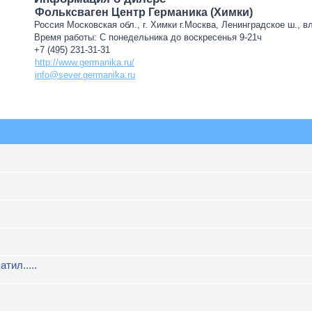
Фольксваген Центр Германика (Химки)
Россия Московская обл., г. Химки г.Москва, Ленинградское ш., в
Время работы: С понедельника до воскресенья 9-21ч
+7 (495) 231-31-31
http://www.germanika.ru/
info@sever.germanika.ru
атил.....