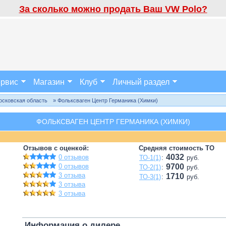
За сколько можно продать Ваш VW Polo?
рвис
Магазин
Клуб
Личный раздел
осковская область
» Фольксваген Центр Германика (Химки)
ФОЛЬКСВАГЕН ЦЕНТР ГЕРМАНИКА (ХИМКИ)
Отзывов с оценкой:
Средняя стоимость ТО
4032
0 отзывов
ТО-1(1)
:
руб.
0 отзывов
9700
ТО-2(1)
:
руб.
3 отзыва
1710
ТО-3(1)
:
руб.
3 отзыва
3 отзыва
Информация о дилере