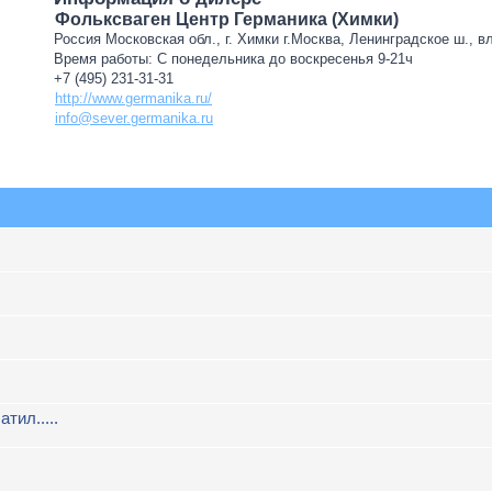
Фольксваген Центр Германика (Химки)
Россия Московская обл., г. Химки г.Москва, Ленинградское ш., в
Время работы: С понедельника до воскресенья 9-21ч
+7 (495) 231-31-31
http://www.germanika.ru/
info@sever.germanika.ru
атил.....