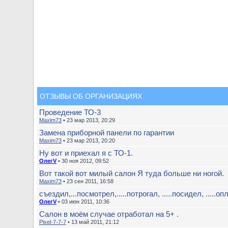
ОТЗЫВЫ ОБ ОРГАНИЗАЦИЯХ
Проведение ТО-3
Maxim73
• 23 мар 2013, 20:29
Замена приборной панели по гарантии
Maxim73
• 23 мар 2013, 20:20
Ну вот и приехал я с ТО-1.
ОлегV
• 30 ноя 2012, 09:52
Вот такой вот милый салон Я туда больше ни ногой.
Maxim73
• 23 сен 2011, 16:58
съездил,...посмотрел,.....потрогал, .....посидел, .....опл
ОлегV
• 03 июн 2011, 10:36
Салон в моём случае отработал на 5+ .
Pixel-7-7-7
• 13 май 2011, 21:12