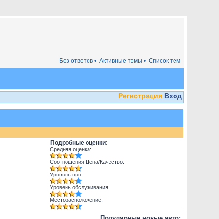
Без ответов •
Активные темы •
Список тем
Регистрация
Вход
Подробные оценки:
Средняя оценка:
Соотношения Цена/Качество:
Уровень цен:
Уровень обслуживания:
Месторасположение:
Популярные новые авто: