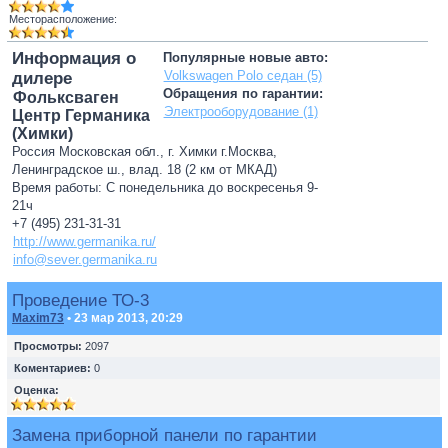
Месторасположение:
Информация о
Популярные новые авто:
Volkswagen Polo седан (5)
дилере
Обращения по гарантии:
Фольксваген
Электрооборудование (1)
Центр Германика
(Химки)
Россия Московская обл., г. Химки г.Москва,
Ленинградское ш., влад. 18 (2 км от МКАД)
Время работы: С понедельника до воскресенья 9-
21ч
+7 (495) 231-31-31
http://www.germanika.ru/
info@sever.germanika.ru
Проведение ТО-3
Maxim73
• 23 мар 2013, 20:29
Просмотры:
2097
Коментариев:
0
Оценка:
Замена приборной панели по гарантии