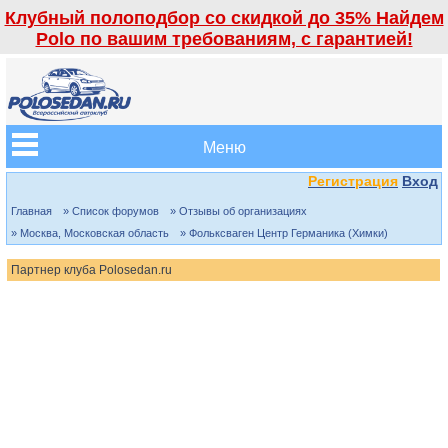
Клубный полоподбор со скидкой до 35% Найдем
Polo по вашим требованиям, с гарантией!
Меню
Регистрация
Вход
Главная
» Список форумов
» Отзывы об организациях
» Москва, Московская область
» Фольксваген Центр Германика (Химки)
Партнер клуба Polosedan.ru