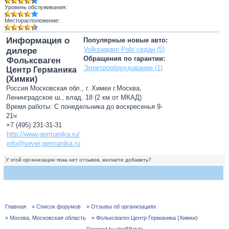
Уровень обслуживания:
Месторасположение:
Информация о
Популярные новые авто:
Volkswagen Polo седан (5)
дилере
Обращения по гарантии:
Фольксваген
Электрооборудование (1)
Центр Германика
(Химки)
Россия Московская обл., г. Химки г.Москва,
Ленинградское ш., влад. 18 (2 км от МКАД)
Время работы: С понедельника до воскресенья 9-
21ч
+7 (495) 231-31-31
http://www.germanika.ru/
info@sever.germanika.ru
У этой организации пока нет отзывов, желаете добавить?
Главная
» Список форумов
» Отзывы об организациях
» Москва, Московская область
» Фольксваген Центр Германика (Химки)
Powered by
phpBBstyle