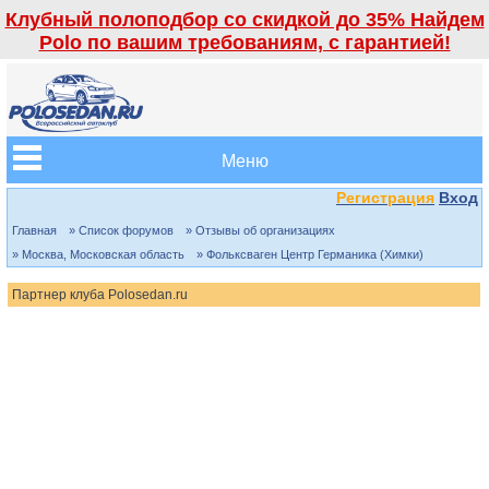
Клубный полоподбор со скидкой до 35% Найдем
Polo по вашим требованиям, с гарантией!
Меню
Регистрация
Вход
Главная
» Список форумов
» Отзывы об организациях
» Москва, Московская область
» Фольксваген Центр Германика (Химки)
Партнер клуба Polosedan.ru