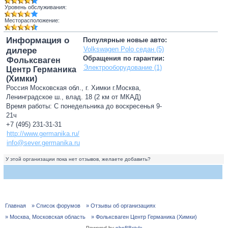
Уровень обслуживания:
Месторасположение:
Информация о
Популярные новые авто:
Volkswagen Polo седан (5)
дилере
Обращения по гарантии:
Фольксваген
Электрооборудование (1)
Центр Германика
(Химки)
Россия Московская обл., г. Химки г.Москва,
Ленинградское ш., влад. 18 (2 км от МКАД)
Время работы: С понедельника до воскресенья 9-
21ч
+7 (495) 231-31-31
http://www.germanika.ru/
info@sever.germanika.ru
У этой организации пока нет отзывов, желаете добавить?
Главная
» Список форумов
» Отзывы об организациях
» Москва, Московская область
» Фольксваген Центр Германика (Химки)
Powered by
phpBBstyle