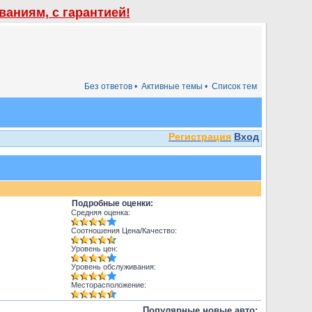
аниям, с гарантией!
Без ответов •
Активные темы •
Список тем
Регистрация
Вход
Подробные оценки:
Средняя оценка:
Соотношения Цена/Качество:
Уровень цен:
Уровень обслуживания:
Месторасположение:
Популярные новые авто: