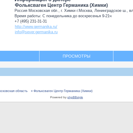
Фольксваген Центр Германика (Химки)
Россия Московская обл., г. Химки г.Москва, Ленинградское ш., в
Время работы: С понедельника до воскресенья 9-21ч
+7 (495) 231-31-31
http://www.germanika.ru/
info@sever.germanika.ru
ПРОСМОТРЫ
осковская область
» Фольксваген Центр Германика (Химки)
Powered by
phpBBstyle