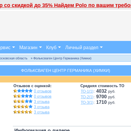
 со скидкой до 35% Найдем Polo по вашим требов
рвис
Магазин
Клуб
Личный раздел
осковская область
» Фольксваген Центр Германика (Химки)
ФОЛЬКСВАГЕН ЦЕНТР ГЕРМАНИКА (ХИМКИ)
Отзывов с оценкой:
Средняя стоимость ТО
4032
0 отзывов
ТО-1(1)
:
руб.
0 отзывов
9700
ТО-2(1)
:
руб.
3 отзыва
1710
ТО-3(1)
:
руб.
3 отзыва
3 отзыва
Информация о дилере