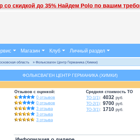
 со скидкой до 35% Найдем Polo по вашим требов
рвис
Магазин
Клуб
Личный раздел
осковская область
» Фольксваген Центр Германика (Химки)
ФОЛЬКСВАГЕН ЦЕНТР ГЕРМАНИКА (ХИМКИ)
Отзывов с оценкой:
Средняя стоимость ТО
4032
0 отзывов
ТО-1(1)
:
руб.
0 отзывов
9700
ТО-2(1)
:
руб.
3 отзыва
1710
ТО-3(1)
:
руб.
3 отзыва
3 отзыва
Информация о дилере