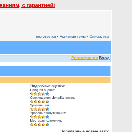
аниям, с гарантией!
Без ответов •
Активные темы •
Список тем
Регистрация
Вход
Подробные оценки:
Средняя оценка:
Соотношения Цена/Качество:
Уровень цен:
Уровень обслуживания:
Месторасположение:
Популярные новые авто: