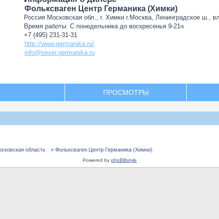
Фольксваген Центр Германика (Химки)
Россия Московская обл., г. Химки г.Москва, Ленинградское ш., в
Время работы: С понедельника до воскресенья 9-21ч
+7 (495) 231-31-31
http://www.germanika.ru/
info@sever.germanika.ru
ПРОСМОТРЫ
осковская область
» Фольксваген Центр Германика (Химки)
Powered by
phpBBstyle