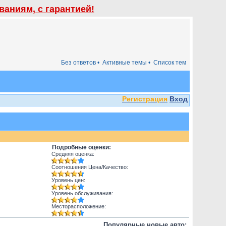
аниям, с гарантией!
Без ответов •
Активные темы •
Список тем
Регистрация
Вход
Подробные оценки:
Средняя оценка:
Соотношения Цена/Качество:
Уровень цен:
Уровень обслуживания:
Месторасположение:
Популярные новые авто: