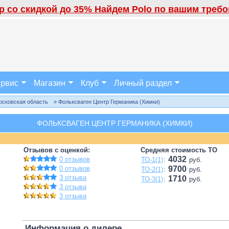
 со скидкой до 35% Найдем Polo по вашим требов
рвис
Магазин
Клуб
Личный раздел
осковская область
» Фольксваген Центр Германика (Химки)
ФОЛЬКСВАГЕН ЦЕНТР ГЕРМАНИКА (ХИМКИ)
Отзывов с оценкой:
Средняя стоимость ТО
4032
0 отзывов
ТО-1(1)
:
руб.
0 отзывов
9700
ТО-2(1)
:
руб.
3 отзыва
1710
ТО-3(1)
:
руб.
3 отзыва
3 отзыва
Информация о дилере