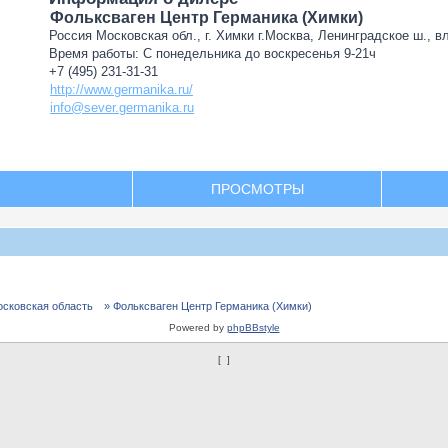
Фольксваген Центр Германика (Химки)
Россия Московская обл., г. Химки г.Москва, Ленинградское ш., в
Время работы: С понедельника до воскресенья 9-21ч
+7 (495) 231-31-31
http://www.germanika.ru/
info@sever.germanika.ru
ПРОСМОТРЫ
осковская область
» Фольксваген Центр Германика (Химки)
Powered by
phpBBstyle
[
]