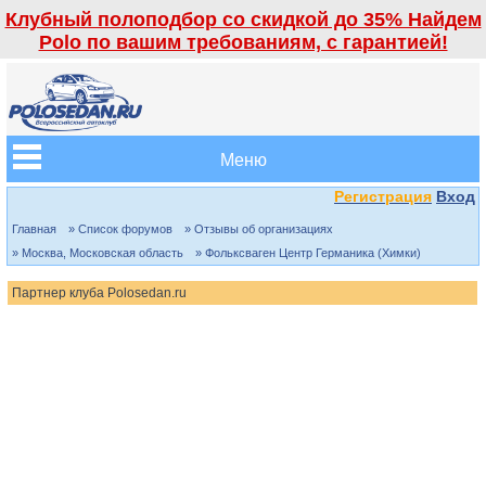
Клубный полоподбор со скидкой до 35% Найдем
Polo по вашим требованиям, с гарантией!
Меню
Регистрация
Вход
Главная
» Список форумов
» Отзывы об организациях
» Москва, Московская область
» Фольксваген Центр Германика (Химки)
Партнер клуба Polosedan.ru