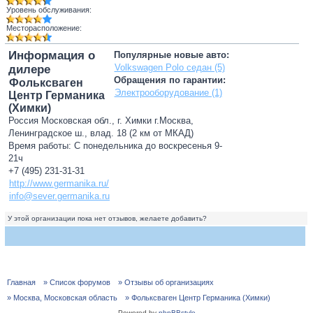
Уровень обслуживания:
Месторасположение:
Информация о
Популярные новые авто:
Volkswagen Polo седан (5)
дилере
Обращения по гарантии:
Фольксваген
Электрооборудование (1)
Центр Германика
(Химки)
Россия Московская обл., г. Химки г.Москва,
Ленинградское ш., влад. 18 (2 км от МКАД)
Время работы: С понедельника до воскресенья 9-
21ч
+7 (495) 231-31-31
http://www.germanika.ru/
info@sever.germanika.ru
У этой организации пока нет отзывов, желаете добавить?
Главная
» Список форумов
» Отзывы об организациях
» Москва, Московская область
» Фольксваген Центр Германика (Химки)
Powered by
phpBBstyle