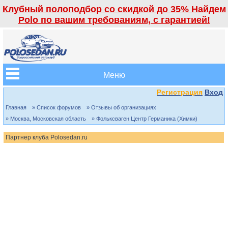
Клубный полоподбор со скидкой до 35% Найдем
Polo по вашим требованиям, с гарантией!
Меню
Регистрация
Вход
Главная
» Список форумов
» Отзывы об организациях
» Москва, Московская область
» Фольксваген Центр Германика (Химки)
Партнер клуба Polosedan.ru