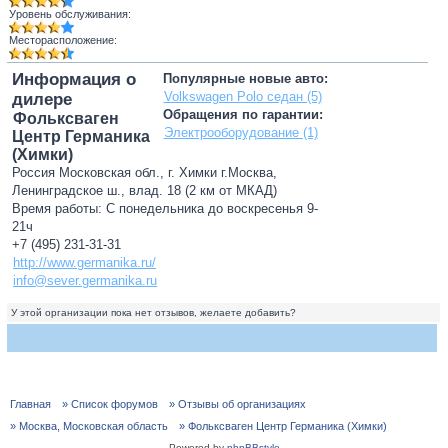
Уровень обслуживания:
Месторасположение:
Информация о
Популярные новые авто:
Volkswagen Polo седан (5)
дилере
Обращения по гарантии:
Фольксваген
Электрооборудование (1)
Центр Германика
(Химки)
Россия Московская обл., г. Химки г.Москва,
Ленинградское ш., влад. 18 (2 км от МКАД)
Время работы: С понедельника до воскресенья 9-
21ч
+7 (495) 231-31-31
http://www.germanika.ru/
info@sever.germanika.ru
У этой организации пока нет отзывов, желаете добавить?
Главная
» Список форумов
» Отзывы об организациях
» Москва, Московская область
» Фольксваген Центр Германика (Химки)
Powered by
phpBBstyle