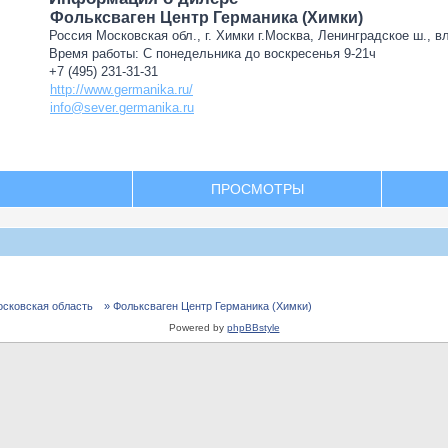
Фольксваген Центр Германика (Химки)
Россия Московская обл., г. Химки г.Москва, Ленинградское ш., в
Время работы: С понедельника до воскресенья 9-21ч
+7 (495) 231-31-31
http://www.germanika.ru/
info@sever.germanika.ru
ПРОСМОТРЫ
осковская область
» Фольксваген Центр Германика (Химки)
Powered by
phpBBstyle