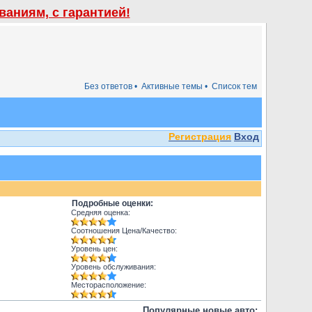
аниям, с гарантией!
Без ответов •
Активные темы •
Список тем
Регистрация
Вход
Подробные оценки:
Средняя оценка:
Соотношения Цена/Качество:
Уровень цен:
Уровень обслуживания:
Месторасположение:
Популярные новые авто: