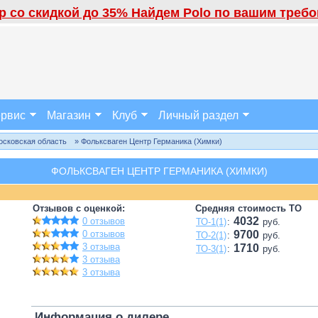
 со скидкой до 35% Найдем Polo по вашим требов
рвис
Магазин
Клуб
Личный раздел
осковская область
» Фольксваген Центр Германика (Химки)
ФОЛЬКСВАГЕН ЦЕНТР ГЕРМАНИКА (ХИМКИ)
Отзывов с оценкой:
Средняя стоимость ТО
4032
0 отзывов
ТО-1(1)
:
руб.
0 отзывов
9700
ТО-2(1)
:
руб.
3 отзыва
1710
ТО-3(1)
:
руб.
3 отзыва
3 отзыва
Информация о дилере