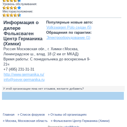
Уровень обслуживания:
Месторасположение:
Информация о
Популярные новые авто:
Volkswagen Polo седан (5)
дилере
Обращения по гарантии:
Фольксваген
Электрооборудование (1)
Центр Германика
(Химки)
Россия Московская обл., г. Химки г.Москва,
Ленинградское ш., влад. 18 (2 км от МКАД)
Время работы: С понедельника до воскресенья 9-
21ч
+7 (495) 231-31-31
http://www.germanika.ru/
info@sever.germanika.ru
У этой организации пока нет отзывов, желаете добавить?
Главная
» Список форумов
» Отзывы об организациях
» Москва, Московская область
» Фольксваген Центр Германика (Химки)
Powered by
phpBBstyle