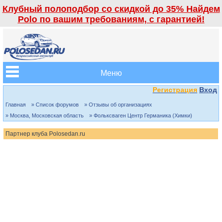
Клубный полоподбор со скидкой до 35% Найдем
Polo по вашим требованиям, с гарантией!
Меню
Регистрация
Вход
Главная
» Список форумов
» Отзывы об организациях
» Москва, Московская область
» Фольксваген Центр Германика (Химки)
Партнер клуба Polosedan.ru