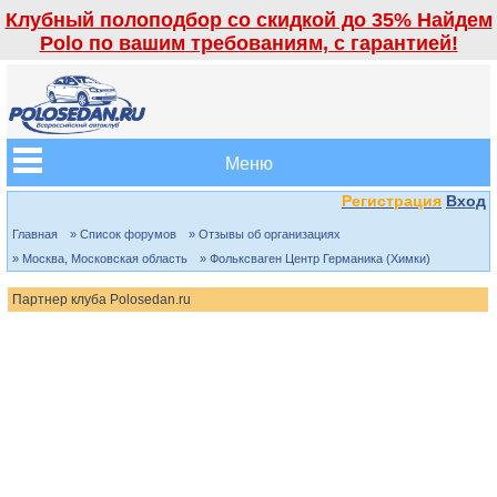
Клубный полоподбор со скидкой до 35% Найдем
Polo по вашим требованиям, с гарантией!
Меню
Регистрация
Вход
Главная
» Список форумов
» Отзывы об организациях
» Москва, Московская область
» Фольксваген Центр Германика (Химки)
Партнер клуба Polosedan.ru