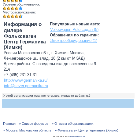
Уровень обслуживания:
Месторасположение:
Информация о
Популярные новые авто:
Volkswagen Polo седан (5)
дилере
Обращения по гарантии:
Фольксваген
Электрооборудование (1)
Центр Германика
(Химки)
Россия Московская обл., г. Химки г.Москва,
Ленинградское ш., влад. 18 (2 км от МКАД)
Время работы: С понедельника до воскресенья 9-
21ч
+7 (495) 231-31-31
http://www.germanika.ru/
info@sever.germanika.ru
У этой организации пока нет отзывов, желаете добавить?
Главная
» Список форумов
» Отзывы об организациях
» Москва, Московская область
» Фольксваген Центр Германика (Химки)
Powered by
phpBBstyle