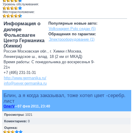
Уровень обслуживания:
Месторасположение:
Информация о
Популярные новые авто:
Volkswagen Polo седан (5)
дилере
Обращения по гарантии:
Фольксваген
Электрооборудование (1)
Центр Германика
(Химки)
Россия Московская обл., г. Химки г.Москва,
Ленинградское ш., влад. 18 (2 км от МКАД)
Время работы: С понедельника до воскресенья 9-
21ч
+7 (495) 231-31-31
http://www.germanika.ru/
info@sever.germanika.ru
Блин, а я когда заказывал, тоже хотел цвет -серебр.
лист
ОлегV
• 07 фев 2011, 23:40
Просмотры:
1021
Коментариев:
0
Оценка: