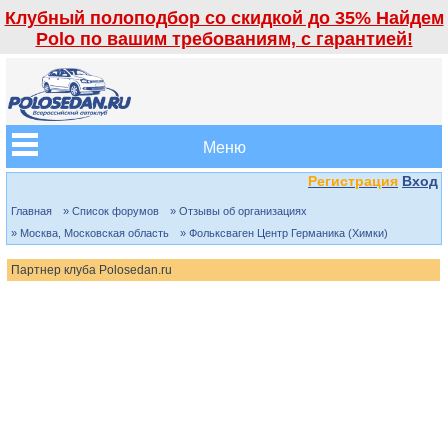
Клубный полоподбор со скидкой до 35% Найдем
Polo по вашим требованиям, с гарантией!
Меню
Регистрация
Вход
Главная
» Список форумов
» Отзывы об организациях
» Москва, Московская область
» Фольксваген Центр Германика (Химки)
Партнер клуба Polosedan.ru