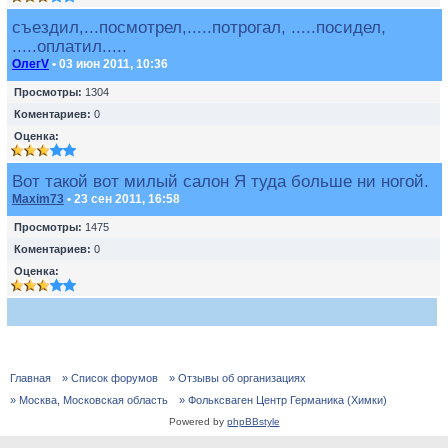
съездил,...посмотрел,.....потрогал, .....посидел,
.....оплатил.....
ОлегV
• 03 июн 2011, 10:36
Просмотры:
1304
Коментариев:
0
Оценка:
Вот такой вот милый салон Я туда больше ни ногой.
Maxim73
• 23 сен 2011, 16:58
Просмотры:
1475
Коментариев:
0
Оценка:
Главная
» Список форумов
» Отзывы об организациях
» Москва, Московская область
» Фольксваген Центр Германика (Химки)
Powered by
phpBBstyle