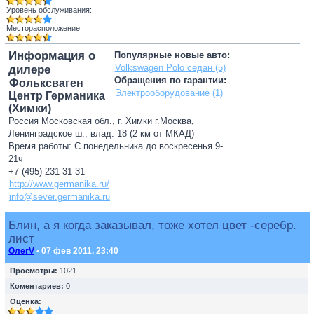
Уровень обслуживания:
Месторасположение:
Информация о
Популярные новые авто:
Volkswagen Polo седан (5)
дилере
Обращения по гарантии:
Фольксваген
Электрооборудование (1)
Центр Германика
(Химки)
Россия Московская обл., г. Химки г.Москва,
Ленинградское ш., влад. 18 (2 км от МКАД)
Время работы: С понедельника до воскресенья 9-
21ч
+7 (495) 231-31-31
http://www.germanika.ru/
info@sever.germanika.ru
Блин, а я когда заказывал, тоже хотел цвет -серебр.
лист
ОлегV
• 07 фев 2011, 23:40
Просмотры:
1021
Коментариев:
0
Оценка: