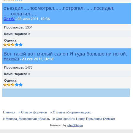
съездил,...посмотрел,.....потрогал, .....посидел,
.....оплатил.....
ОлегV
• 03 июн 2011, 10:36
Просмотры:
1304
Коментариев:
0
Оценка:
Вот такой вот милый салон Я туда больше ни ногой.
Maxim73
• 23 сен 2011, 16:58
Просмотры:
1475
Коментариев:
0
Оценка:
Главная
» Список форумов
» Отзывы об организациях
» Москва, Московская область
» Фольксваген Центр Германика (Химки)
Powered by
phpBBstyle