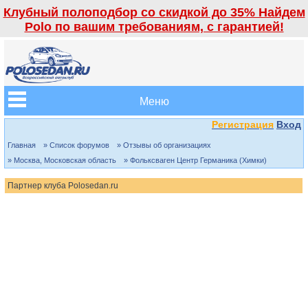
Клубный полоподбор со скидкой до 35% Найдем
Polo по вашим требованиям, с гарантией!
Меню
Регистрация
Вход
Главная
» Список форумов
» Отзывы об организациях
» Москва, Московская область
» Фольксваген Центр Германика (Химки)
Партнер клуба Polosedan.ru