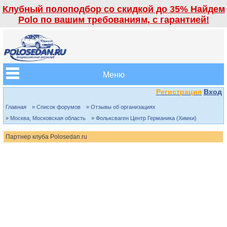
Клубный полоподбор со скидкой до 35% Найдем
Polo по вашим требованиям, с гарантией!
Меню
Регистрация
Вход
Главная
» Список форумов
» Отзывы об организациях
» Москва, Московская область
» Фольксваген Центр Германика (Химки)
Партнер клуба Polosedan.ru