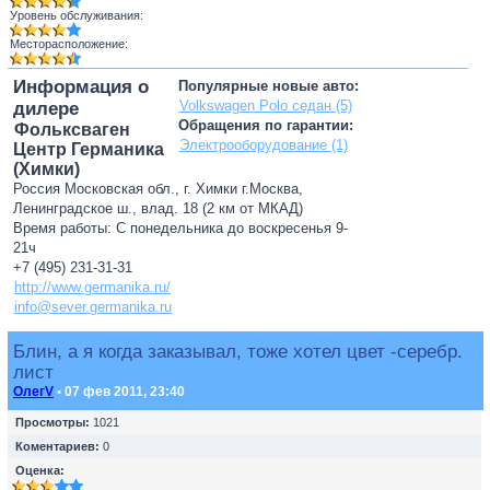
Уровень обслуживания:
Месторасположение:
Информация о
Популярные новые авто:
Volkswagen Polo седан (5)
дилере
Обращения по гарантии:
Фольксваген
Электрооборудование (1)
Центр Германика
(Химки)
Россия Московская обл., г. Химки г.Москва,
Ленинградское ш., влад. 18 (2 км от МКАД)
Время работы: С понедельника до воскресенья 9-
21ч
+7 (495) 231-31-31
http://www.germanika.ru/
info@sever.germanika.ru
Блин, а я когда заказывал, тоже хотел цвет -серебр.
лист
ОлегV
• 07 фев 2011, 23:40
Просмотры:
1021
Коментариев:
0
Оценка: