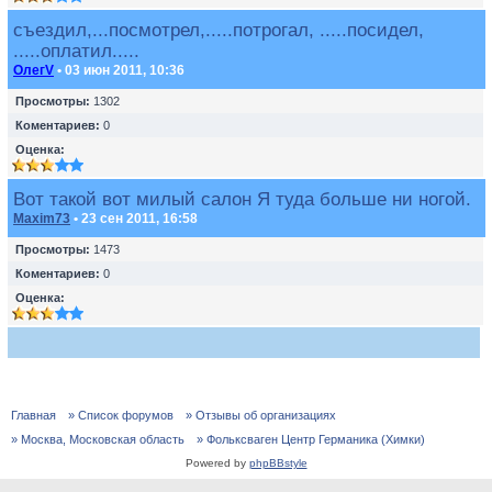
съездил,...посмотрел,.....потрогал, .....посидел,
.....оплатил.....
ОлегV
• 03 июн 2011, 10:36
Просмотры:
1302
Коментариев:
0
Оценка:
Вот такой вот милый салон Я туда больше ни ногой.
Maxim73
• 23 сен 2011, 16:58
Просмотры:
1473
Коментариев:
0
Оценка:
Главная
» Список форумов
» Отзывы об организациях
» Москва, Московская область
» Фольксваген Центр Германика (Химки)
Powered by
phpBBstyle