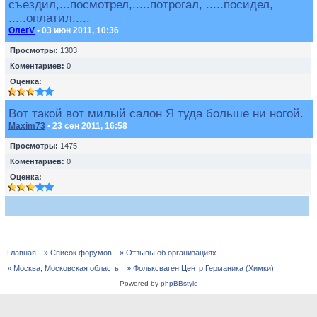
съездил,...посмотрел,.....потрогал, .....посидел,
.....оплатил.....
ОлегV
• 03 июн 2011, 10:36
Просмотры:
1303
Коментариев:
0
Оценка:
Вот такой вот милый салон Я туда больше ни ногой.
Maxim73
• 23 сен 2011, 16:58
Просмотры:
1475
Коментариев:
0
Оценка:
Главная
» Список форумов
» Отзывы об организациях
» Москва, Московская область
» Фольксваген Центр Германика (Химки)
Powered by
phpBBstyle