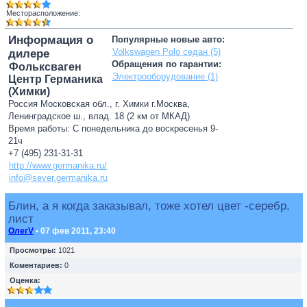
Месторасположение:
Информация о
Популярные новые авто:
Volkswagen Polo седан (5)
дилере
Обращения по гарантии:
Фольксваген
Электрооборудование (1)
Центр Германика
(Химки)
Россия Московская обл., г. Химки г.Москва,
Ленинградское ш., влад. 18 (2 км от МКАД)
Время работы: С понедельника до воскресенья 9-
21ч
+7 (495) 231-31-31
http://www.germanika.ru/
info@sever.germanika.ru
Блин, а я когда заказывал, тоже хотел цвет -серебр.
лист
ОлегV
• 07 фев 2011, 23:40
Просмотры:
1021
Коментариев:
0
Оценка: