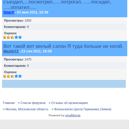
съездил,...посмотрел,.....потрогал, .....посидел,
.....оплатил.....
ОлегV
• 03 июн 2011, 10:36
Просмотры:
1302
Коментариев:
0
Оценка:
Вот такой вот милый салон Я туда больше ни ногой.
Maxim73
• 23 сен 2011, 16:58
Просмотры:
1475
Коментариев:
0
Оценка:
Главная
» Список форумов
» Отзывы об организациях
» Москва, Московская область
» Фольксваген Центр Германика (Химки)
Powered by
phpBBstyle