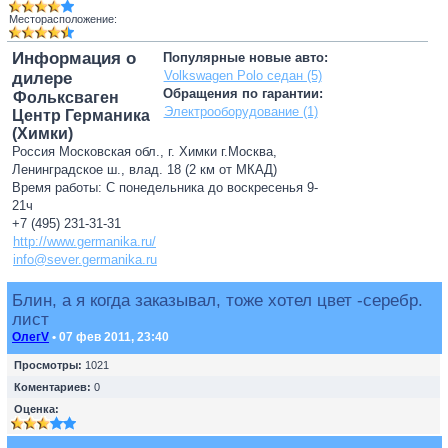
Месторасположение:
Информация о
Популярные новые авто:
Volkswagen Polo седан (5)
дилере
Обращения по гарантии:
Фольксваген
Электрооборудование (1)
Центр Германика
(Химки)
Россия Московская обл., г. Химки г.Москва,
Ленинградское ш., влад. 18 (2 км от МКАД)
Время работы: С понедельника до воскресенья 9-
21ч
+7 (495) 231-31-31
http://www.germanika.ru/
info@sever.germanika.ru
Блин, а я когда заказывал, тоже хотел цвет -серебр.
лист
ОлегV
• 07 фев 2011, 23:40
Просмотры:
1021
Коментариев:
0
Оценка: