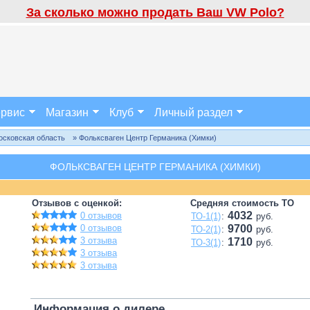
За сколько можно продать Ваш VW Polo?
рвис
Магазин
Клуб
Личный раздел
осковская область
» Фольксваген Центр Германика (Химки)
ФОЛЬКСВАГЕН ЦЕНТР ГЕРМАНИКА (ХИМКИ)
Отзывов с оценкой:
Средняя стоимость ТО
4032
0 отзывов
ТО-1(1)
:
руб.
0 отзывов
9700
ТО-2(1)
:
руб.
3 отзыва
1710
ТО-3(1)
:
руб.
3 отзыва
3 отзыва
Информация о дилере