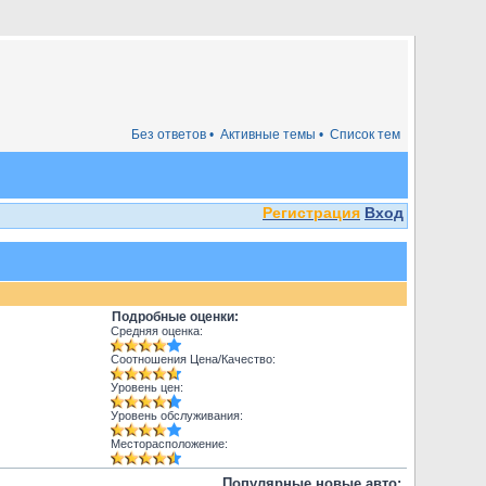
Без ответов •
Активные темы •
Список тем
Регистрация
Вход
Подробные оценки:
Средняя оценка:
Соотношения Цена/Качество:
Уровень цен:
Уровень обслуживания:
Месторасположение:
Популярные новые авто: