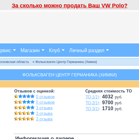
За сколько можно продать Ваш VW Polo?
рвис
Магазин
Клуб
Личный раздел
осковская область
» Фольксваген Центр Германика (Химки)
ФОЛЬКСВАГЕН ЦЕНТР ГЕРМАНИКА (ХИМКИ)
Отзывов с оценкой:
Средняя стоимость ТО
4032
0 отзывов
ТО-1(1)
:
руб.
0 отзывов
9700
ТО-2(1)
:
руб.
3 отзыва
1710
ТО-3(1)
:
руб.
3 отзыва
3 отзыва
Информация о дилере