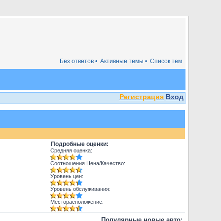
Без ответов •
Активные темы •
Список тем
Регистрация
Вход
Подробные оценки:
Средняя оценка:
Соотношения Цена/Качество:
Уровень цен:
Уровень обслуживания:
Месторасположение:
Популярные новые авто: