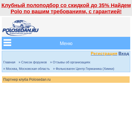
Клубный полоподбор со скидкой до 35% Найдем
Polo по вашим требованиям, с гарантией!
Меню
Регистрация
Вход
Главная
» Список форумов
» Отзывы об организациях
» Москва, Московская область
» Фольксваген Центр Германика (Химки)
Партнер клуба Polosedan.ru