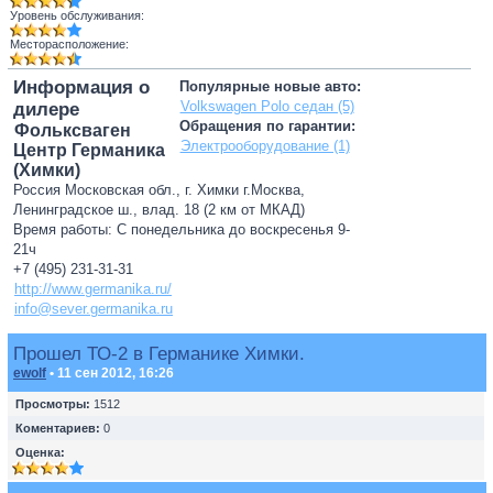
Уровень обслуживания:
Месторасположение:
Информация о
Популярные новые авто:
Volkswagen Polo седан (5)
дилере
Обращения по гарантии:
Фольксваген
Электрооборудование (1)
Центр Германика
(Химки)
Россия Московская обл., г. Химки г.Москва,
Ленинградское ш., влад. 18 (2 км от МКАД)
Время работы: С понедельника до воскресенья 9-
21ч
+7 (495) 231-31-31
http://www.germanika.ru/
info@sever.germanika.ru
Прошел ТО-2 в Германике Химки.
ewolf
• 11 сен 2012, 16:26
Просмотры:
1512
Коментариев:
0
Оценка: