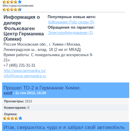
Месторасположение:
Информация о
Популярные новые авто:
Volkswagen Polo седан (5)
дилере
Обращения по гарантии:
Фольксваген
Электрооборудование (1)
Центр Германика
(Химки)
Россия Московская обл., г. Химки г.Москва,
Ленинградское ш., влад. 18 (2 км от МКАД)
Время работы: С понедельника до воскресенья 9-
21ч
+7 (495) 231-31-31
http://www.germanika.ru/
info@sever.germanika.ru
Прошел ТО-2 в Германике Химки.
ewolf
• 11 сен 2012, 16:26
Просмотры:
1513
Коментариев:
0
Оценка:
Итак, свершилось чудо и я забрал свой автомобиль