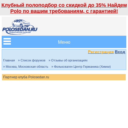
Клубный полоподбор со скидкой до 35% Найдем
Polo по вашим требованиям, с гарантией!
Меню
Регистрация
Вход
Главная
» Список форумов
» Отзывы об организациях
» Москва, Московская область
» Фольксваген Центр Германика (Химки)
Партнер клуба Polosedan.ru