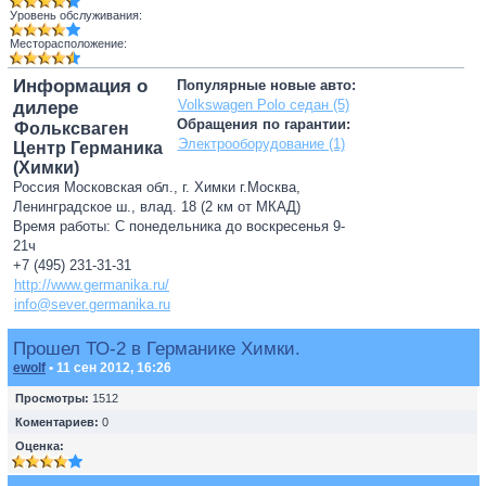
Уровень обслуживания:
Месторасположение:
Информация о
Популярные новые авто:
Volkswagen Polo седан (5)
дилере
Обращения по гарантии:
Фольксваген
Электрооборудование (1)
Центр Германика
(Химки)
Россия Московская обл., г. Химки г.Москва,
Ленинградское ш., влад. 18 (2 км от МКАД)
Время работы: С понедельника до воскресенья 9-
21ч
+7 (495) 231-31-31
http://www.germanika.ru/
info@sever.germanika.ru
Прошел ТО-2 в Германике Химки.
ewolf
• 11 сен 2012, 16:26
Просмотры:
1512
Коментариев:
0
Оценка: