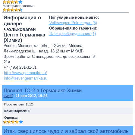
Месторасположение:
Информация о
Популярные новые авто:
Volkswagen Polo седан (5)
дилере
Обращения по гарантии:
Фольксваген
Электрооборудование (1)
Центр Германика
(Химки)
Россия Московская обл., г. Химки г.Москва,
Ленинградское ш., влад. 18 (2 км от МКАД)
Время работы: С понедельника до воскресенья 9-
21ч
+7 (495) 231-31-31
http://www.germanika.ru/
info@sever.germanika.ru
Прошел ТО-2 в Германике Химки.
ewolf
• 11 сен 2012, 16:26
Просмотры:
1512
Коментариев:
0
Оценка:
Итак, свершилось чудо и я забрал свой автомобиль