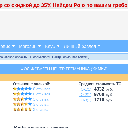
 со скидкой до 35% Найдем Polo по вашим требов
рвис
Магазин
Клуб
Личный раздел
осковская область
» Фольксваген Центр Германика (Химки)
ФОЛЬКСВАГЕН ЦЕНТР ГЕРМАНИКА (ХИМКИ)
Отзывов с оценкой:
Средняя стоимость ТО
4032
0 отзывов
ТО-1(1)
:
руб.
0 отзывов
9700
ТО-2(1)
:
руб.
3 отзыва
1710
ТО-3(1)
:
руб.
3 отзыва
3 отзыва
Информация о дилере