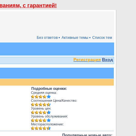
аниям, с гарантией!
Без ответов •
Активные темы •
Список тем
Регистрация
Вход
Подробные оценки:
Средняя оценка:
Соотношения Цена/Качество:
Уровень цен:
Уровень обслуживания:
Месторасположение:
Популярные новые авто: