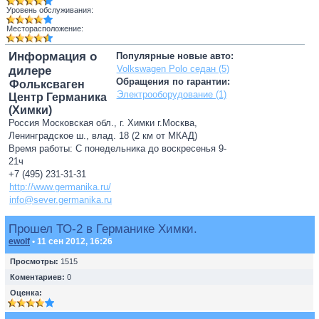
Уровень обслуживания:
Месторасположение:
Информация о
Популярные новые авто:
Volkswagen Polo седан (5)
дилере
Обращения по гарантии:
Фольксваген
Электрооборудование (1)
Центр Германика
(Химки)
Россия Московская обл., г. Химки г.Москва,
Ленинградское ш., влад. 18 (2 км от МКАД)
Время работы: С понедельника до воскресенья 9-
21ч
+7 (495) 231-31-31
http://www.germanika.ru/
info@sever.germanika.ru
Прошел ТО-2 в Германике Химки.
ewolf
• 11 сен 2012, 16:26
Просмотры:
1515
Коментариев:
0
Оценка: