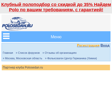
Клубный полоподбор со скидкой до 35% Найдем
Polo по вашим требованиям, с гарантией!
Меню
Регистрация
Вход
Главная
» Список форумов
» Отзывы об организациях
» Москва, Московская область
» Фольксваген Центр Германика (Химки)
Партнер клуба Polosedan.ru