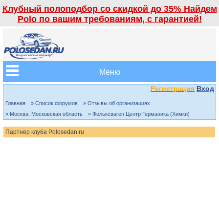
Клубный полоподбор со скидкой до 35% Найдем
Polo по вашим требованиям, с гарантией!
Меню
Регистрация
Вход
Главная
» Список форумов
» Отзывы об организациях
» Москва, Московская область
» Фольксваген Центр Германика (Химки)
Партнер клуба Polosedan.ru