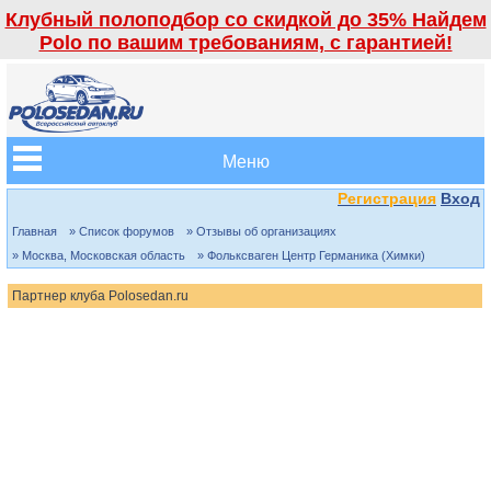
Клубный полоподбор со скидкой до 35% Найдем
Polo по вашим требованиям, с гарантией!
Меню
Регистрация
Вход
Главная
» Список форумов
» Отзывы об организациях
» Москва, Московская область
» Фольксваген Центр Германика (Химки)
Партнер клуба Polosedan.ru