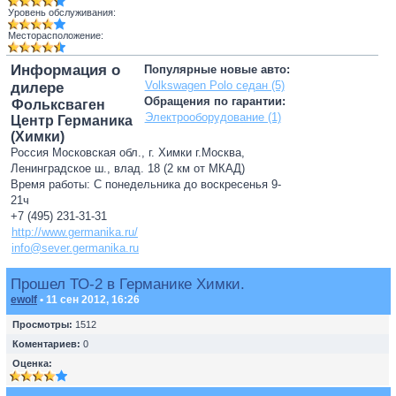
Уровень обслуживания:
Месторасположение:
Информация о
Популярные новые авто:
Volkswagen Polo седан (5)
дилере
Обращения по гарантии:
Фольксваген
Электрооборудование (1)
Центр Германика
(Химки)
Россия Московская обл., г. Химки г.Москва,
Ленинградское ш., влад. 18 (2 км от МКАД)
Время работы: С понедельника до воскресенья 9-
21ч
+7 (495) 231-31-31
http://www.germanika.ru/
info@sever.germanika.ru
Прошел ТО-2 в Германике Химки.
ewolf
• 11 сен 2012, 16:26
Просмотры:
1512
Коментариев:
0
Оценка: