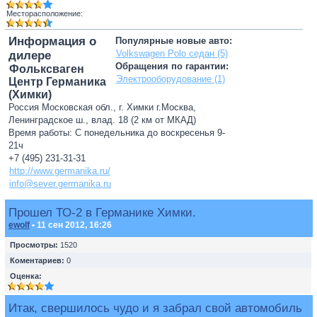
Месторасположение:
Информация о
Популярные новые авто:
Volkswagen Polo седан (5)
дилере
Обращения по гарантии:
Фольксваген
Электрооборудование (1)
Центр Германика
(Химки)
Россия Московская обл., г. Химки г.Москва,
Ленинградское ш., влад. 18 (2 км от МКАД)
Время работы: С понедельника до воскресенья 9-
21ч
+7 (495) 231-31-31
http://www.germanika.ru/
info@sever.germanika.ru
Прошел ТО-2 в Германике Химки.
ewolf
• 11 сен 2012, 16:26
Просмотры:
1520
Коментариев:
0
Оценка:
Итак, свершилось чудо и я забрал свой автомобиль