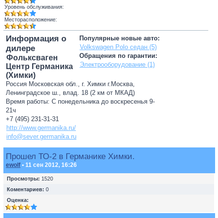
Уровень обслуживания:
Месторасположение:
Информация о
Популярные новые авто:
Volkswagen Polo седан (5)
дилере
Обращения по гарантии:
Фольксваген
Электрооборудование (1)
Центр Германика
(Химки)
Россия Московская обл., г. Химки г.Москва,
Ленинградское ш., влад. 18 (2 км от МКАД)
Время работы: С понедельника до воскресенья 9-
21ч
+7 (495) 231-31-31
http://www.germanika.ru/
info@sever.germanika.ru
Прошел ТО-2 в Германике Химки.
ewolf
• 11 сен 2012, 16:26
Просмотры:
1520
Коментариев:
0
Оценка: