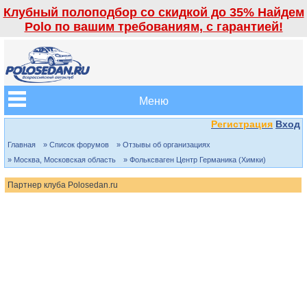
Клубный полоподбор со скидкой до 35% Найдем
Polo по вашим требованиям, с гарантией!
Меню
Регистрация
Вход
Главная
» Список форумов
» Отзывы об организациях
» Москва, Московская область
» Фольксваген Центр Германика (Химки)
Партнер клуба Polosedan.ru